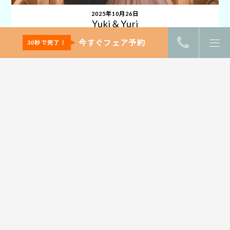
2025年10月26日
Yuki＆Yuri
~Dear Guest~出会いが紡いだ結婚式♡
今すぐフェア予約
30秒で完了！
挙式人数 - 40名
スタイル - 挙式＋披露宴