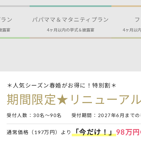
プラン
パパママ＆マタニティプラン
フ
披露宴
4ヶ月以内の挙式＆披露宴
4ヶ月以
＊人気シーズン春婚がお得に！特別割＊
期間限定★リニューア
受付人数
：30名～90名
受付期間
：2027年6月まで
「今だけ！」
98万円O
通常価格（197万円）より