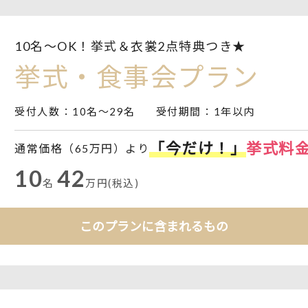
10名～OK！挙式＆衣裳2点特典つき★
挙式・食事会プラン
受付人数
：10名～29名
受付期間
：1年以内
「今だけ！」
挙式料
通常価格（65万円）より
10
42
名
万円(税込)
このプランに含まれるもの