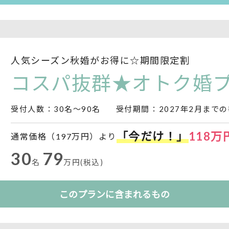
人気シーズン秋婚がお得に☆期間限定割
コスパ抜群★オトク婚
受付人数
：30名～90名
受付期間
：2027年2月まで
「今だけ！」
118万円
通常価格（197万円）より
30
79
名
万円(税込)
このプランに含まれるもの