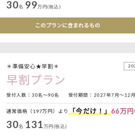
30
99
名
万円(税込)
このプランに含まれるもの
＊準備安心★早割＊
2
早割プラン
受付人数
：30名～90名
受付期間
：2027年7月～1
「今だけ！」
66万円O
通常価格（197万円）より
30
131
名
万円(税込)