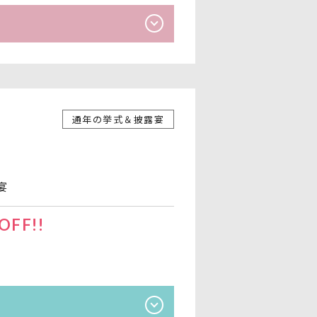
通年の挙式＆披露宴
宴
FF!!