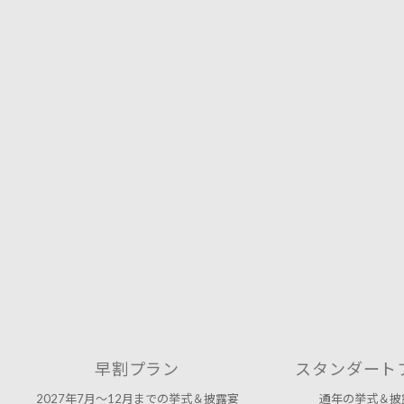
早割プラン
スタンダート
2027年7月～12月までの挙式＆披露宴
通年の挙式＆披