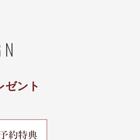
GN
レゼント